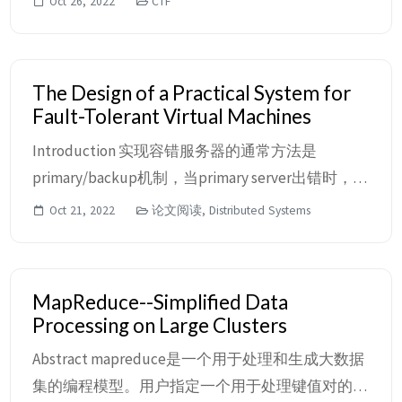
Oct 26, 2022
CTF
码得到flag{WelC0me_to_ctf2} php is the best 查看
index page源代码，得到提示： 查看another page
源代码，得到提示： 可以看到flag在in...
The Design of a Practical System for
Fault-Tolerant Virtual Machines
Introduction 实现容错服务器的通常方法是
primary/backup机制，当primary server出错时，
backup server可以作为primary server推动系统继
Oct 21, 2022
论文阅读, Distributed Systems
续向前运行。backup server的状态必须在任何时候
都与primary server保持一致，因此在primary出错
时backup可以立即接替，并且这种机制将错误对
MapReduce--Simplified Data
外部的客户端隐藏，并...
Processing on Large Clusters
Abstract mapreduce是一个用于处理和生成大数据
集的编程模型。用户指定一个用于处理键值对的函