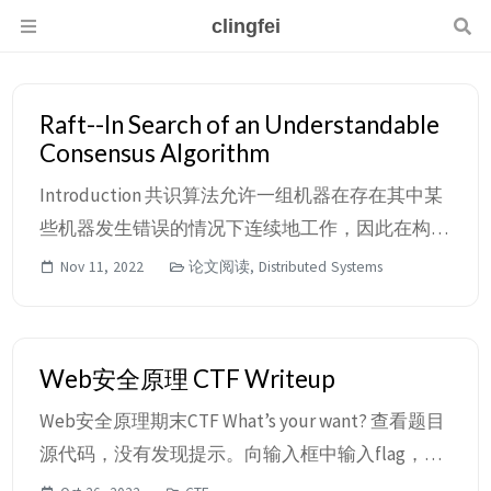
clingfei
Raft--In Search of an Understandable
Consensus Algorithm
Introduction 共识算法允许一组机器在存在其中某
些机器发生错误的情况下连续地工作，因此在构建
可靠的大规模软件系统中起到了重要作用。大部分
Nov 11, 2022
论文阅读, Distributed Systems
共识基于Paxos实现，但是Paxos难以理解，并且其
结构需要进行复杂的修改来支持实际的系统。因此
作者提出了一个新的可以更加方便用于系统构建和
Web安全原理 CTF Writeup
教学的共识算法，该算法的核心目的是可理解性：
Web安全原理期末CTF What’s your want? 查看题目
我们是否可以定义一个用于真实系统的共识算法并
源代码，没有发现提示。向输入框中输入flag，得
且其远远比P...
到如下结果 猜测左上角字符串为base64编码，解