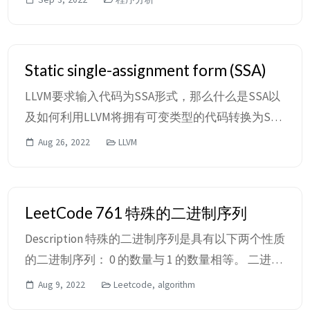
己，不断地认识自己、挖掘自己，看看真的什么东
西能让你你快乐起来，什么东西能让你花时间去
搞。哪怕你以后只是开了一家奶茶店，哪怕是一个
Static single-assignment form (SSA)
和计算机毫无相关的行业，也希望你能从这门课中
LLVM要求输入代码为SSA形式，那么什么是SSA以
清楚的认识到自己喜欢的是什么，你不是没有别人
及如何利用LLVM将拥有可变类型的代码转换为SSA
优秀，你只是选择了你喜欢的事情。 』 ...
形式？ SSA是IR的一种属性，要求每个变量仅被赋
Aug 26, 2022
LLVM
值一次并在被使用前定义。在初始的IR中已经存在
的变量被划分为不同的版本，新的变量通常由原始
名称和下标表示，因此每个定义实际上都有自己的
LeetCode 761 特殊的二进制序列
不同版本。在SSA中，use-def链是显式的，并且每
Description 特殊的二进制序列是具有以下两个性质
个链都包含一个单独的变量。 use-def...
的二进制序列： 0 的数量与 1 的数量相等。 二进制
序列的每一个前缀码中 1 的数量要大于等于 0 的数
Aug 9, 2022
Leetcode, algorithm
量。 给定一个特殊的二进制序列 S，以字符串形式