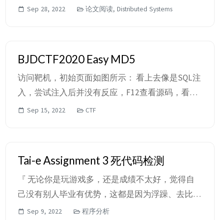
数来生成键值对集合的中间表示，和一个reduce函
Sep 28, 2022
论文阅读, Distributed Systems
数来合并与相同的key相关联的中间值。许多真实
任务可以使用此模型来表达。 按照这种函数模型
编写的程序可以在计算机集群上并行运行。运行时
BJDCTF2020 Easy MD5
系统负责划分输入数据的细节，在不同的机器上调
访问靶机，初始页面如图所示： 看上去像是SQL注
度程序的执行，处理机器错误和管理内部机器之间
入，尝试注入后并没有反应，F12查看源码，看到
的通信。...
其中存在提示：Hint: select * from 'admin' where
Sep 15, 2022
CTF
password=md5($pass,true) 因此需要找到使
password=md5($pass, true)返回值为true的
$pass。 md5函数的用法： 参数 ...
Tai-e Assignment 3 死代码检测
『 无论你是玩游戏多，还是成绩不太好，觉得自
己没有别人毕业有优势，这都是因为浮躁、去比较
产生的事情。这门课，老师希望你重新的审视自
Sep 9, 2022
程序分析