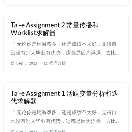
己，不断地认识自己、挖掘自己，看看真的什么东
西能让你你快乐起来，什么东西能让你花时间去
搞。哪怕你以后只是开了一家奶茶店，哪怕是一个
Tai-e Assignment 2 常量传播和
和计算机毫无相关的行业，也希望你能从这门课中
Worklist求解器
清楚的认识到自己喜欢的是什么，你不是没有别人
『 无论你是玩游戏多，还是成绩不太好，觉得自
优秀，你只是选择了你喜欢的事情。 』 ...
己没有别人毕业有优势，这都是因为浮躁、去比较
产生的事情。这门课，老师希望你重新的审视自
Sep 9, 2022
程序分析
己，不断地认识自己、挖掘自己，看看真的什么东
西能让你你快乐起来，什么东西能让你花时间去
搞。哪怕你以后只是开了一家奶茶店，哪怕是一个
Tai-e Assignment 1 活跃变量分析和迭
和计算机毫无相关的行业，也希望你能从这门课中
代求解器
清楚的认识到自己喜欢的是什么，你不是没有别人
『 无论你是玩游戏多，还是成绩不太好，觉得自
优秀，你只是选择了你喜欢的事情。 』 ...
己没有别人毕业有优势，这都是因为浮躁、去比较
产生的事情。这门课，老师希望你重新的审视自
Sep 3, 2022
程序分析