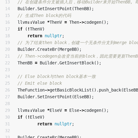
13

// 在创建条件分支被插入后，移动Builder来开始ThenBB, 即t
14

Builder
.
SetInsertPoint
(
ThenBB
);
15

// 生成Then block的代码
16

llvm
::
Value
*
ThenV
=
Then
->
codegen
();
17

if
(
!
ThenV
)
18

return
nullptr
;
19

// 为了结束then block，创建一个无条件分支到merge bloc
20

Builder
.
CreateBr
(
MergeBB
);
21

// Then->codegen会改变当前的block，因此需要更新ThenB
22

ThenBB
=
Builder
.
GetInsertBlock
();
23

24

// Else block与then block基本一致
25

// Emit else block
26

TheFunction
->
getBasicBlockList
().
push_back
(
ElseB
27

Builder
.
SetInsertPoint
(
ElseBB
);
28

29

llvm
::
Value
*
ElseV
=
Else
->
codegen
();
30

if
(
!
ElseV
)
31

return
nullptr
;
32

33

Builder
.
CreateBr
(
MergeBB
);