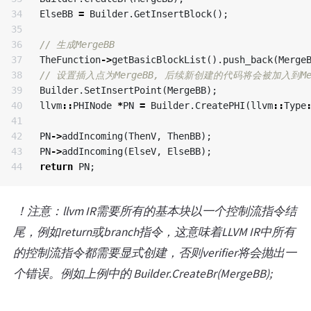
34

ElseBB
=
Builder
.
GetInsertBlock
();
35

36

// 生成MergeBB
37

TheFunction
->
getBasicBlockList
().
push_back
(
Merge
38

// 设置插入点为MergeBB, 后续新创建的代码将会被加入到Mer
39

Builder
.
SetInsertPoint
(
MergeBB
);
40

llvm
::
PHINode
*
PN
=
Builder
.
CreatePHI
(
llvm
::
Type
41

42

PN
->
addIncoming
(
ThenV
,
ThenBB
);
43

PN
->
addIncoming
(
ElseV
,
ElseBB
);
return
PN
;
​
！注意：llvm IR需要所有的基本块以一个控制流指令结
尾，例如return或branch指令，这意味着LLVM IR中所有
的控制流指令都需要显式创建，否则verifier将会抛出一
个错误。例如上例中的 Builder.CreateBr(MergeBB);