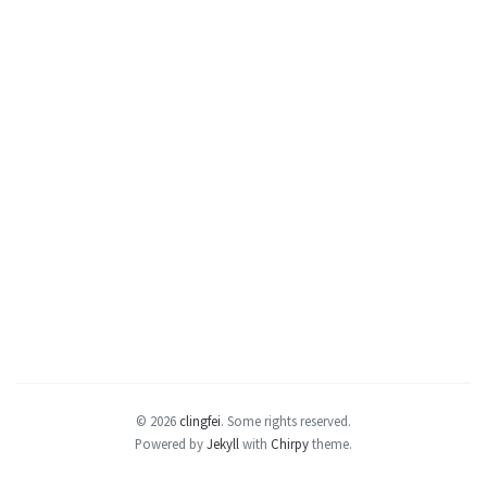
© 2026
clingfei
.
Some rights reserved.
Powered by
Jekyll
with
Chirpy
theme.