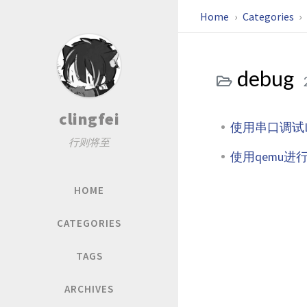
Home
Categories
debug
clingfei
使用串口调试L
行则将至
使用qemu进行
HOME
CATEGORIES
TAGS
ARCHIVES